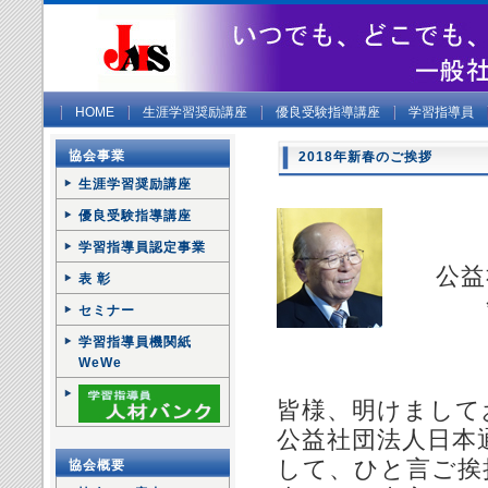
HOME
生涯学習奨励講座
優良受験指導講座
学習指導員
協会事業
2018年新春のご挨拶
生涯学習奨励講座
優良受験指導講座
学習指導員認定事業
公益社
表 彰
会長
セミナー
学習指導員機関紙
WeWe
皆様、明けまして
公益社団法人日本
して、ひと言ご挨
協会概要