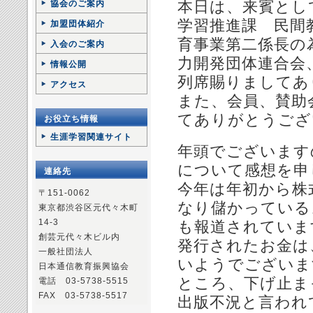
本日は、来賓とし
協会のご案内
学習推進課 民間
加盟団体紹介
育事業第二係長の
入会のご案内
力開発団体連合会
情報公開
列席賜りましてあ
アクセス
また、会員、賛助
てありがとうござ
お役立ち情報
生涯学習関連サイト
年頭でございます
について感想を申
連絡先
今年は年初から株
〒151-0062
なり儲かっている
東京都渋谷区元代々木町
14-3
も報道されていま
創芸元代々木ビル内
発行されたお金は
一般社団法人
いようでございま
日本通信教育振興協会
ところ、下げ止ま
電話 03-5738-5515
FAX 03-5738-5517
出版不況と言われ